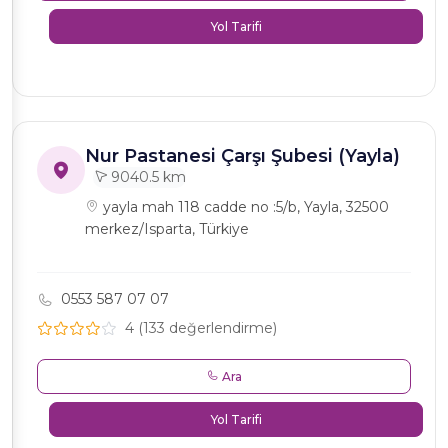
Yol Tarifi
Nur Pastanesi Çarşı Şubesi (Yayla)
9040.5 km
yayla mah 118 cadde no :5/b, Yayla, 32500
merkez/Isparta, Türkiye
0553 587 07 07
4 (133 değerlendirme)
Ara
Yol Tarifi