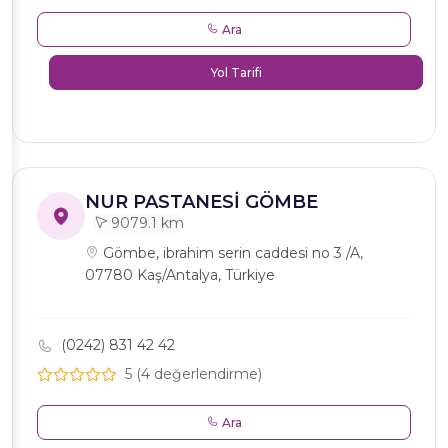
Ara
Yol Tarifi
NUR PASTANESİ GÖMBE
9079.1 km
Gömbe, ibrahim serin caddesi no 3 /A,
07780 Kaş/Antalya, Türkiye
(0242) 831 42 42
5 (4 değerlendirme)
Ara