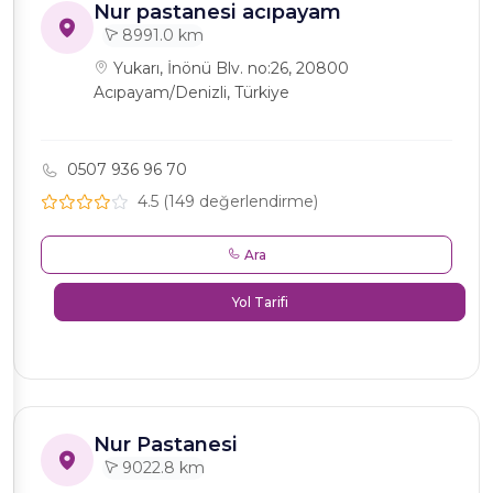
Nur pastanesi acıpayam
8991.0 km
Yukarı, İnönü Blv. no:26, 20800
Acıpayam/Denizli, Türkiye
0507 936 96 70
4.5 (149 değerlendirme)
Ara
Yol Tarifi
Nur Pastanesi
9022.8 km