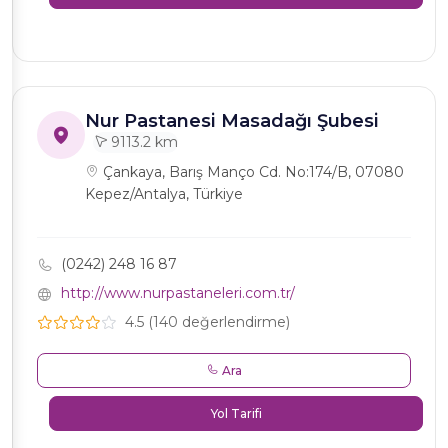
Nur Pastanesi Masadağı Şubesi
9113.2 km
Çankaya, Barış Manço Cd. No:174/B, 07080
Kepez/Antalya, Türkiye
(0242) 248 16 87
http://www.nurpastaneleri.com.tr/
4.5 (140 değerlendirme)
Ara
Yol Tarifi