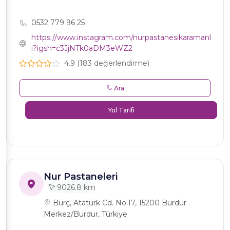
0532 779 96 25
https://www.instagram.com/nurpastanesikaramanl
i?igsh=c3JjNTk0aDM3eWZ2
4.9 (183 değerlendirme)
Ara
Yol Tarifi
Nur Pastaneleri
9026.8 km
Burç, Atatürk Cd. No:17, 15200 Burdur
Merkez/Burdur, Türkiye