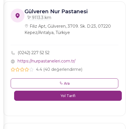
Gülveren Nur Pastanesi
9113.3 km
Filiz Apt, Gülveren, 3709. Sk. D:23, 07220
Kepez/Antalya, Türkiye
(0242) 227 52 52
https://nurpastaneleri.com.tr/
4.4 (40 değerlendirme)
Ara
Yol Tarifi