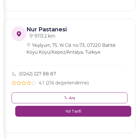
Nur Pastanesi
9113.2 km
Yeşilyurt, 75. Yıl Cd. no:73, 07220 Bahtılı
Köyü Köyü/Kepez/Antalya, Türkiye
(0242) 227 88 87
4.1 (216 değerlendirme)
Ara
Yol Tarifi