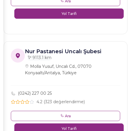
Ara
Yol Tarifi
Nur Pastanesi Uncalı Şubesi
9113.1 km
Molla Yusuf, Uncalı Cd., 07070
Konyaaltı/Antalya, Türkiye
(0242) 227 00 25
4.2 (323 değerlendirme)
Ara
Yol Tarifi