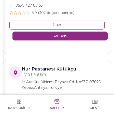
0530 427 87 55
3.9 (302 değerlendirme)
Ara
Yol Tarifi
Nur Pastanesi Kütükçü
9114.9 km
Atatürk, Yıldırım Beyazıt Cd. No:137, 07025
Kepez/Antalya, Türkiye
0501 022 02 14
KATEGORILER
ŞUBELER
MENÜ
4.2 (120 değerlendirme)