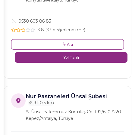
Konyaaltı/Antalya, Türkiye
0530 603 86 83
3.8 (33 değerlendirme)
Ara
Yol Tarifi
Nur Pastaneleri Ünsal Şubesi
9110.5 km
Ünsal, 5 Temmuz Kurtuluş Cd. 192/6, 07220
Kepez/Antalya, Türkiye