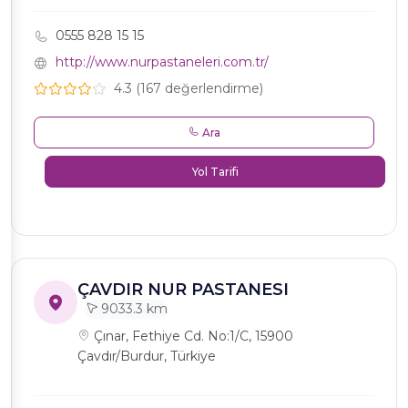
0555 828 15 15
http://www.nurpastaneleri.com.tr/
4.3 (167 değerlendirme)
Ara
Yol Tarifi
ÇAVDIR NUR PASTANESI
9033.3 km
Çınar, Fethiye Cd. No:1/C, 15900
Çavdır/Burdur, Türkiye