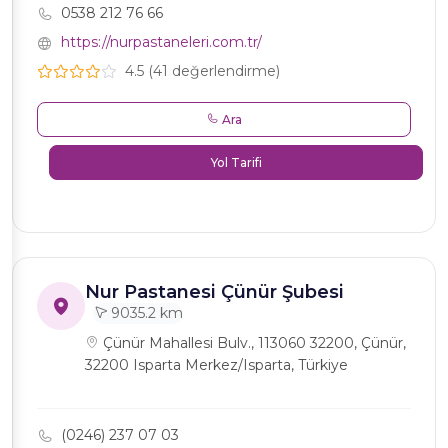
0538 212 76 66
https://nurpastaneleri.com.tr/
4.5 (41 değerlendirme)
Ara
Yol Tarifi
Nur Pastanesi Çünür Şubesi
9035.2 km
Çünür Mahallesi Bulv., 113060 32200, Çünür,
32200 Isparta Merkez/Isparta, Türkiye
(0246) 237 07 03