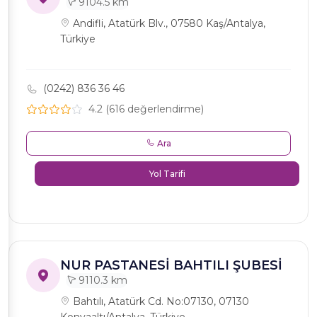
9104.5 km
Andifli, Atatürk Blv., 07580 Kaş/Antalya,
Türkiye
(0242) 836 36 46
4.2 (616 değerlendirme)
Ara
Yol Tarifi
NUR PASTANESİ BAHTILI ŞUBESİ
9110.3 km
Bahtılı, Atatürk Cd. No:07130, 07130