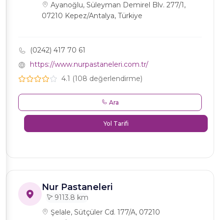
Ayanoğlu, Süleyman Demirel Blv. 277/1,
07210 Kepez/Antalya, Türkiye
(0242) 417 70 61
https://www.nurpastaneleri.com.tr/
4.1 (108 değerlendirme)
Ara
Yol Tarifi
Nur Pastaneleri
9113.8 km
Şelale, Sütçüler Cd. 177/A, 07210