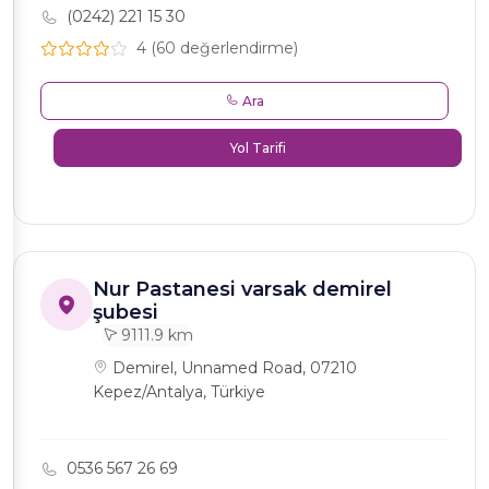
(0242) 221 15 30
4 (60 değerlendirme)
Ara
Yol Tarifi
Nur Pastanesi varsak demirel
şubesi
9111.9 km
Demirel, Unnamed Road, 07210
Kepez/Antalya, Türkiye
0536 567 26 69