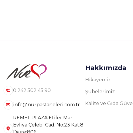
Hakkımızda
Hikayemiz
0 242 502 45 90
Şubelerimiz
Kalite ve Gıda Güven
info@nurpastaneleri.com.tr
REMEL PLAZA Etiler Mah.
Evliya Çelebi Cad. No:23 Kat:8
Daire:806