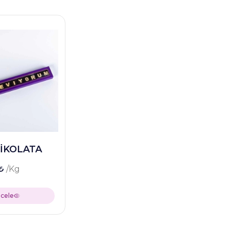
ÇİKOLATA
 ₺
/Kg
ncele