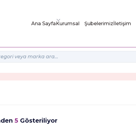
Ana Sayfa
Kurumsal
Şubelerimiz
İletişim
nden
5
Gösteriliyor