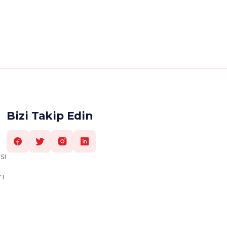
Bizi Takip Edin
sı
rı