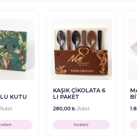
KAŞIK ÇİKOLATA 6
M
 LÜ KUTU
LI PAKET
B
/Adet
280,00 ₺
/Adet
1.
ncele
İncele