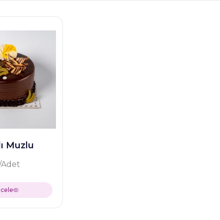
lı Muzlu
/Adet
ncele