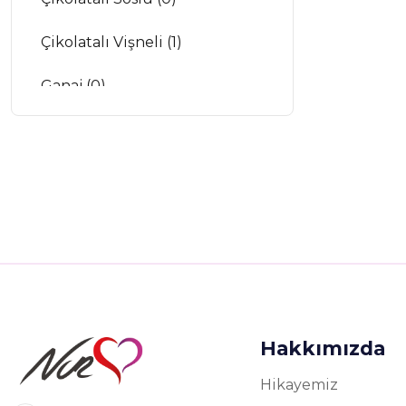
Çikolatalı Vişneli (1)
Ganaj (0)
Çikolatalı Pastalar (2)
Ganaj (1)
Karamelli Pastalar (1)
Profiterollü Pastalar (0)
Kestaneli Pastalar (1)
Hakkımızda
Hikayemiz