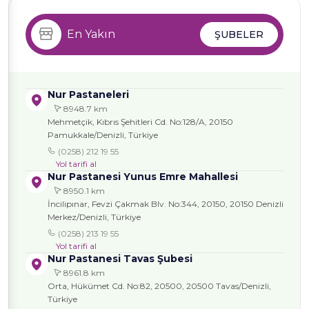
En Yakın
ŞUBELER
Nur Pastaneleri
8948.7 km
Mehmetçik, Kıbrıs Şehitleri Cd. No:128/A, 20150
Pamukkale/Denizli, Türkiye
(0258) 212 19 55
Yol tarifi al
Nur Pastanesi Yunus Emre Mahallesi
8950.1 km
İncilipınar, Fevzi Çakmak Blv. No:344, 20150, 20150 Denizli
Merkez/Denizli, Türkiye
(0258) 213 19 55
Yol tarifi al
Nur Pastanesi Tavas Şubesi
8961.8 km
Orta, Hükümet Cd. No:82, 20500, 20500 Tavas/Denizli,
Türkiye