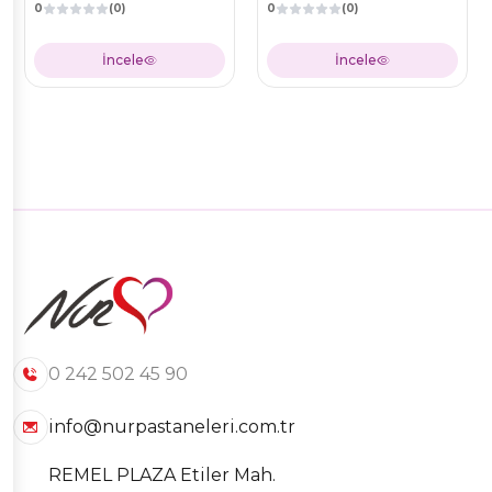
0
(0)
0
(0)
İncele
İncele
0 242 502 45 90
info@nurpastaneleri.com.tr
REMEL PLAZA Etiler Mah.