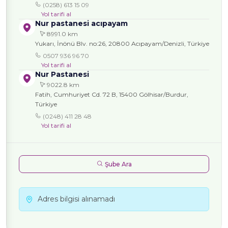
(0258) 613 15 09
Yol tarifi al
Nur pastanesi acıpayam
8991.0 km
Yukarı, İnönü Blv. no:26, 20800 Acıpayam/Denizli, Türkiye
0507 936 96 70
Yol tarifi al
Nur Pastanesi
9022.8 km
Fatih, Cumhuriyet Cd. 72 B, 15400 Gölhisar/Burdur,
Türkiye
(0248) 411 28 48
Yol tarifi al
Şube Ara
Adres bilgisi alınamadı