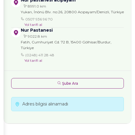
Nur pastanesi acıpayam
8991.0 km
Yukarı, İnönü Blv. no:26, 20800 Acıpayam/Denizli, Türkiye
0507 936 96 70
Yol tarifi al
Nur Pastanesi
9022.8 km
Fatih, Cumhuriyet Cd. 72 B, 15400 Gölhisar/Burdur,
Türkiye
(0248) 411 28 48
Yol tarifi al
Şube Ara
Adres bilgisi alınamadı