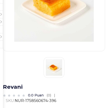
Revani
0.0 Puan
(0)
|
SKU:
NUR-1758560674-396