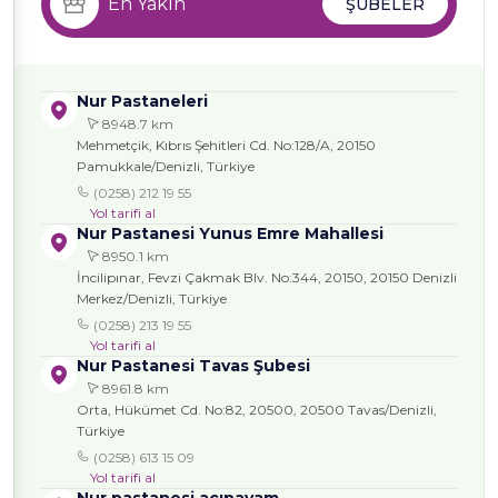
En Yakın
ŞUBELER
Nur Pastaneleri
8948.7 km
Mehmetçik, Kıbrıs Şehitleri Cd. No:128/A, 20150
Pamukkale/Denizli, Türkiye
(0258) 212 19 55
Yol tarifi al
Nur Pastanesi Yunus Emre Mahallesi
8950.1 km
İncilipınar, Fevzi Çakmak Blv. No:344, 20150, 20150 Denizli
Merkez/Denizli, Türkiye
(0258) 213 19 55
Yol tarifi al
Nur Pastanesi Tavas Şubesi
8961.8 km
Orta, Hükümet Cd. No:82, 20500, 20500 Tavas/Denizli,
Türkiye
(0258) 613 15 09
Yol tarifi al