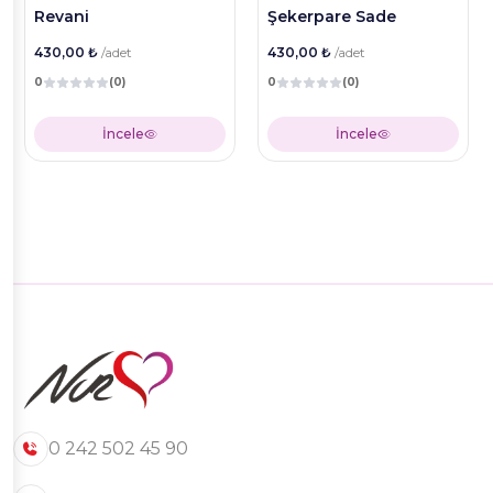
Revani
Şekerpare Sade
430,00 ₺
/adet
430,00 ₺
/adet
0
(0)
0
(0)
İncele
İncele
0 242 502 45 90