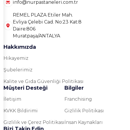
info@nurpastaneleri.com.tr
REMEL PLAZA Etiler Mah.
Evliya Çelebi Cad. No:23 Kat:8
Daire:806
Muratpaşa/ANTALYA
Hakkımızda
Hikayemiz
Şubelerimiz
Kalite ve Gıda Güvenliği Politikası
Müşteri Desteği
Bilgiler
İletişim
Franchising
KVKK Bildirimi
Gizlilik Politikası
Gizlilik ve Çerez Politikası
İnsan Kaynakları
Bizi Takip Edin