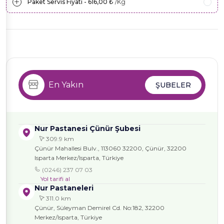
Paket Servis Fiyatı - 616,00 ₺
/Kg
En Yakın
ŞUBELER
Nur Pastanesi Çünür Şubesi
309.9 km
Çünür Mahallesi Bulv., 113060 32200, Çünür, 32200
Isparta Merkez/Isparta, Türkiye
(0246) 237 07 03
Yol tarifi al
Nur Pastaneleri
311.0 km
Çünür, Süleyman Demirel Cd. No:182, 32200
Merkez/Isparta, Türkiye