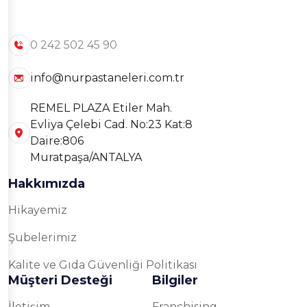
0 242 502 45 90
info@nurpastaneleri.com.tr
REMEL PLAZA Etiler Mah.
Evliya Çelebi Cad. No:23 Kat:8
Daire:806
Muratpaşa/ANTALYA
Hakkımızda
Hikayemiz
Şubelerimiz
Kalite ve Gıda Güvenliği Politikası
Müşteri Desteği
Bilgiler
İletişim
Franchising