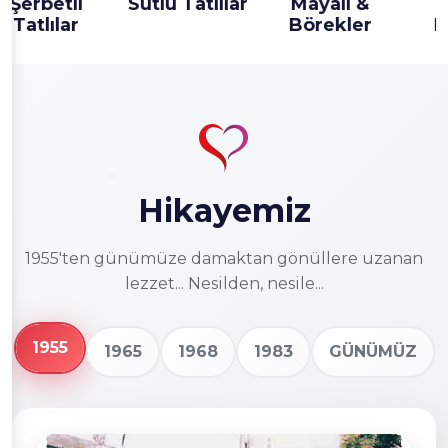
Sütlü Tatlılar
Mayalı &
Kuru
Börekler
Pastalar
Hikayemiz
1955'ten günümüze damaktan gönüllere uzanan
lezzet... Nesilden, nesile...
1955
1965
1968
1983
GÜNÜMÜZ