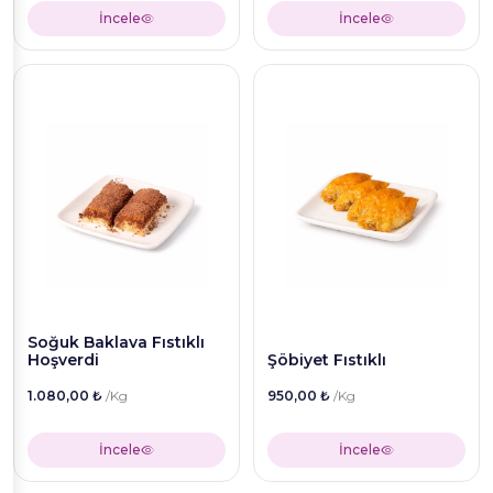
İncele
İncele
Soğuk Baklava Fıstıklı
Hoşverdi
Şöbiyet Fıstıklı
1.080,00 ₺
/Kg
950,00 ₺
/Kg
İncele
İncele